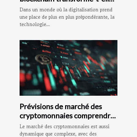
le secteur financier ?
Dans un monde où la digitalisation prend
une place de plus en plus prépondérante, la
technologie...
Prévisions de marché des
cryptomonnaies comprendre
les signaux pour investir au
Le marché des cryptomonnaies est aussi
bon moment
dynamique que complexe, avec des