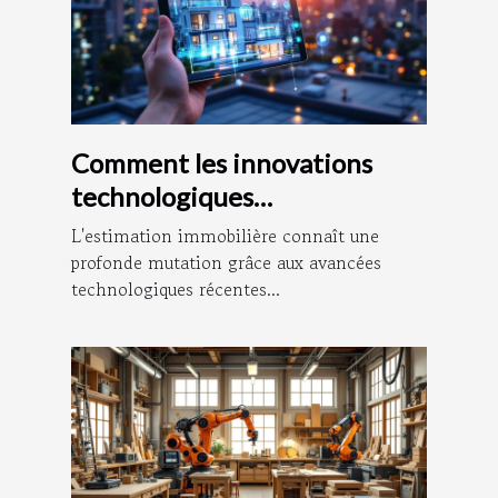
Comment les innovations
technologiques
transforment-elles
L'estimation immobilière connaît une
l'estimation immobilière ?
profonde mutation grâce aux avancées
technologiques récentes...