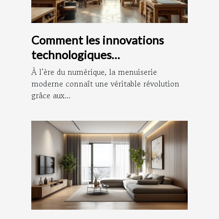
Comment les innovations
technologiques
transforment-elles la
À l’ère du numérique, la menuiserie
menuiserie moderne ?
moderne connaît une véritable révolution
grâce aux...