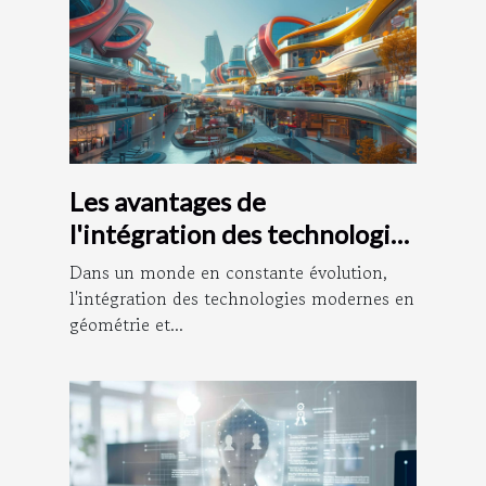
Les avantages de
l'intégration des technologies
modernes en géométrie et
Dans un monde en constante évolution,
urbanisme
l'intégration des technologies modernes en
géométrie et...