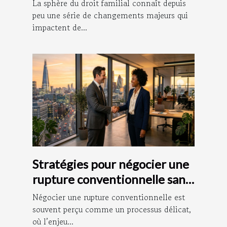
droit familial ?
La sphère du droit familial connaît depuis
peu une série de changements majeurs qui
impactent de...
Stratégies pour négocier une
rupture conventionnelle sans
litige
Négocier une rupture conventionnelle est
souvent perçu comme un processus délicat,
où l’enjeu...