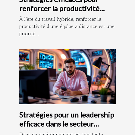
renforcer la productivité
d’équipe à distance
À l’ère du travail hybride, renforcer la
productivité d’une équipe à distance est une
priorité...
Stratégies pour un leadership
efficace dans le secteur
technologique
Dans un environnement en constante