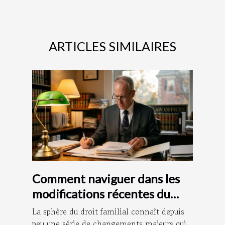
ARTICLES SIMILAIRES
Comment naviguer dans les
modifications récentes du
droit familial ?
La sphère du droit familial connaît depuis
peu une série de changements majeurs qui