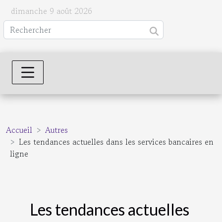
dimanche 9 août 2026
Accueil
Autres
Les tendances actuelles dans les services bancaires en
ligne
Les tendances actuelles