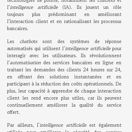
l’
intelligence artificielle
(IA). Ils jouent un rôle
toujours plus prédominant en améliorant
l’interaction client et en rationalisant les processus
bancaires.
Les
chatbots
sont des systèmes de réponse
automatisés qui utilisent l’
intelligence artificielle
pour
interagir avec les utilisateurs. Ils révolutionnent
l’
automatisation
des services bancaires en ligne en
traitant les demandes des clients 24 heures sur 24,
en offrant des solutions instantanées et en
participant à la réduction des coûts opérationnels. De
plus, leur capacité à apprendre de chaque interaction
client les rend encore plus utiles, car ils peuvent
continuellement améliorer la qualité du service
offert.
Par ailleurs, l’
intelligence artificielle
est également
utilisée pour améliorer la sécurité des
services