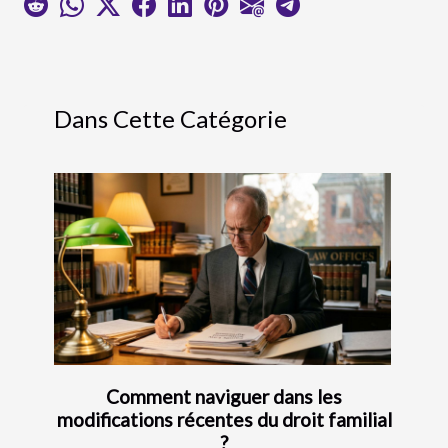
Dans Cette Catégorie
Comment naviguer dans les
modifications récentes du droit familial
?