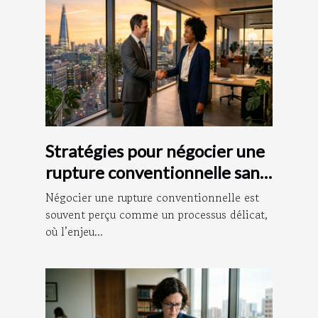
Stratégies pour négocier une
rupture conventionnelle sans
litige
Négocier une rupture conventionnelle est
souvent perçu comme un processus délicat,
où l’enjeu...