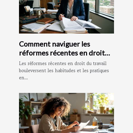
Comment naviguer les
réformes récentes en droit
du travail ?
Les réformes récentes en droit du travail
bouleversent les habitudes et les pratiques
en...