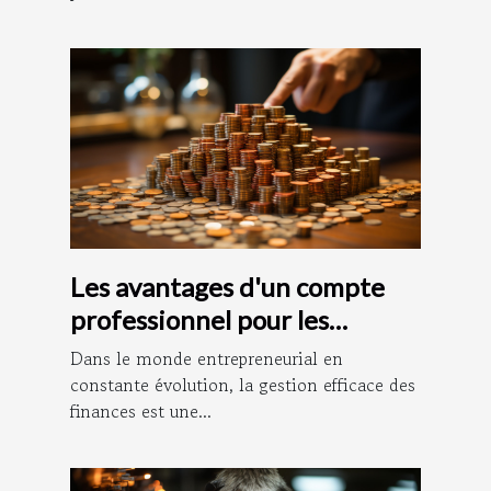
Les avantages d'un compte
professionnel pour les
entrepreneurs
Dans le monde entrepreneurial en
constante évolution, la gestion efficace des
finances est une...