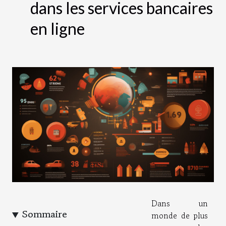
dans les services bancaires
en ligne
Dans un
Sommaire
monde de plus