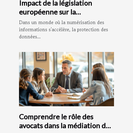
Impact de la législation
européenne sur la
confidentialité des données
Dans un monde où la numérisation des
personnelles
informations s'accélère, la protection des
données...
Comprendre le rôle des
avocats dans la médiation des