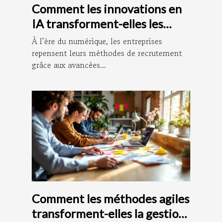
Comment les innovations en
IA transforment-elles les
méthodes de recrutement ?
À l’ère du numérique, les entreprises
repensent leurs méthodes de recrutement
grâce aux avancées...
Comment les méthodes agiles
transforment-elles la gestion