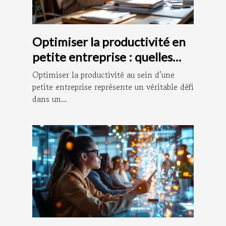
Optimiser la productivité en
petite entreprise : quelles
stratégies adopter ?
Optimiser la productivité au sein d’une
petite entreprise représente un véritable défi
dans un...