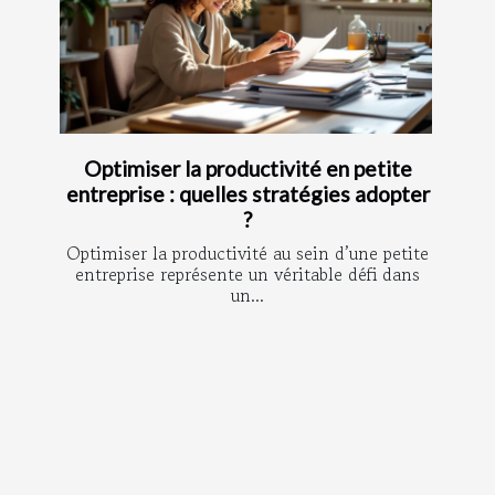
Optimiser la productivité en petite
entreprise : quelles stratégies adopter
?
Optimiser la productivité au sein d’une petite
entreprise représente un véritable défi dans
un...