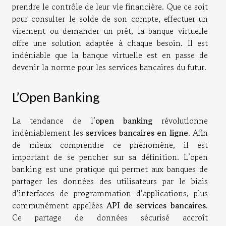
prendre le contrôle de leur vie financière. Que ce soit
pour consulter le solde de son compte, effectuer un
virement ou demander un prêt, la banque virtuelle
offre une solution adaptée à chaque besoin. Il est
indéniable que la banque virtuelle est en passe de
devenir la norme pour les services bancaires du futur.
L’Open Banking
La tendance de l’
open banking
révolutionne
indéniablement les
services bancaires en ligne
. Afin
de mieux comprendre ce phénomène, il est
important de se pencher sur sa définition. L’open
banking est une pratique qui permet aux banques de
partager les données des utilisateurs par le biais
d’interfaces de programmation d’applications, plus
communément appelées
API de services bancaires
.
Ce partage de données sécurisé accroît