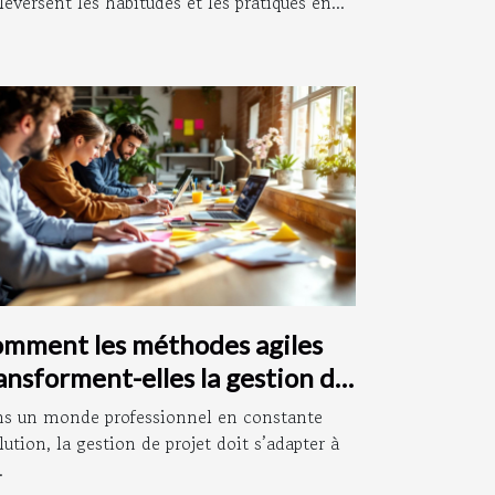
leversent les habitudes et les pratiques en...
mment les méthodes agiles
ansforment-elles la gestion de
ojet ?
s un monde professionnel en constante
lution, la gestion de projet doit s’adapter à
.