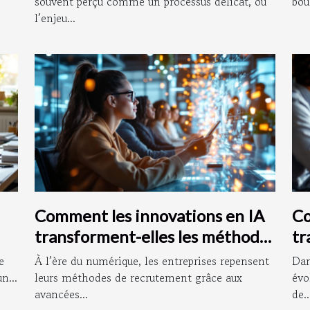
souvent perçu comme un processus délicat, où
bou
l’enjeu...
Comment les innovations en IA
Co
transforment-elles les méthodes
tr
de recrutement ?
pr
e
À l’ère du numérique, les entreprises repensent
Dan
n...
leurs méthodes de recrutement grâce aux
évo
avancées...
de..