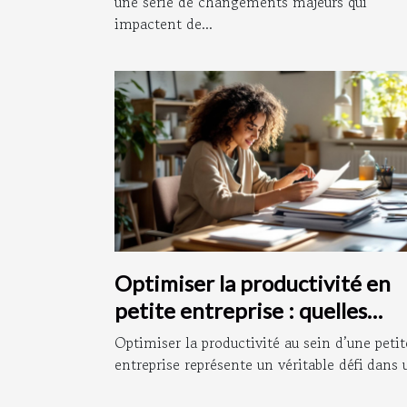
une série de changements majeurs qui
impactent de...
Optimiser la productivité en
petite entreprise : quelles
stratégies adopter ?
Optimiser la productivité au sein d’une petit
entreprise représente un véritable défi dans u