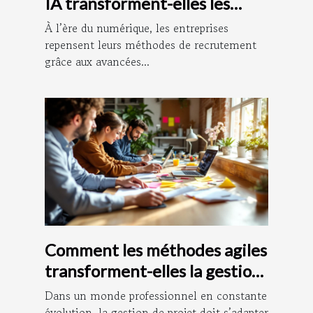
IA transforment-elles les
méthodes de recrutement ?
À l’ère du numérique, les entreprises
repensent leurs méthodes de recrutement
grâce aux avancées...
Comment les méthodes agiles
transforment-elles la gestion
de projet ?
Dans un monde professionnel en constante
évolution, la gestion de projet doit s’adapter