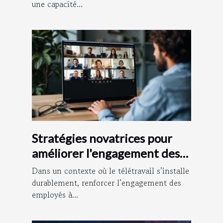
une capacité...
Stratégies novatrices pour
améliorer l'engagement des
employés à distance
Dans un contexte où le télétravail s’installe
durablement, renforcer l’engagement des
employés à...