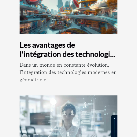
Les avantages de
l'intégration des technologies
modernes en géométrie et
Dans un monde en constante évolution,
urbanisme
l'intégration des technologies modernes en
géométrie et...