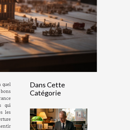
Dans Cette
à quel
 bons
Catégorie
rance
s qui
s les
erture
entir