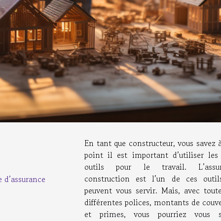
En tant que constructeur, vous savez 
point il est important d’utiliser les
outils pour le travail. L’assu
construction est l’un de ces outil
e d’assurance
peuvent vous servir. Mais, avec toute
différentes polices, montants de couv
et primes, vous pourriez vous s