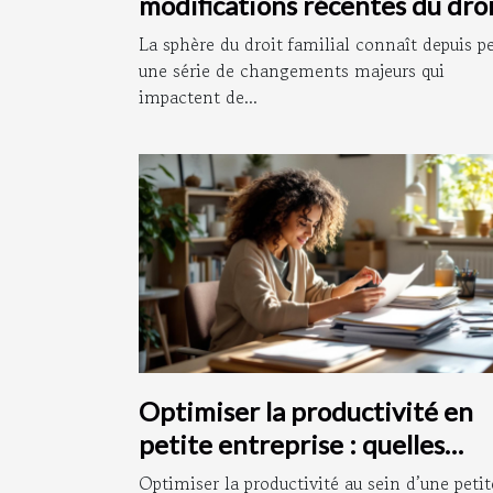
modifications récentes du dro
familial ?
La sphère du droit familial connaît depuis p
une série de changements majeurs qui
impactent de...
Optimiser la productivité en
petite entreprise : quelles
stratégies adopter ?
Optimiser la productivité au sein d’une petit