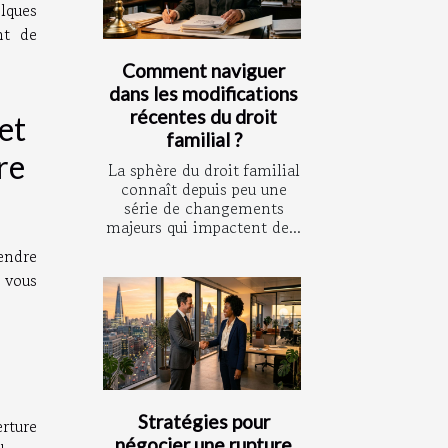
lques
nt de
Comment naviguer
dans les modifications
récentes du droit
et
familial ?
re
La sphère du droit familial
connaît depuis peu une
série de changements
majeurs qui impactent de...
endre
s vous
Stratégies pour
erture
négocier une rupture