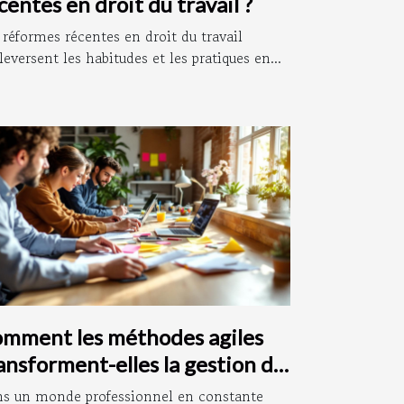
centes en droit du travail ?
 réformes récentes en droit du travail
leversent les habitudes et les pratiques en...
mment les méthodes agiles
ansforment-elles la gestion de
ojet ?
s un monde professionnel en constante