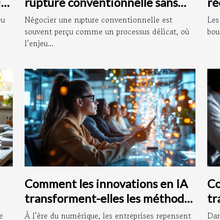
it
rupture conventionnelle sans
ré
litige
eu
Négocier une rupture conventionnelle est
Les
souvent perçu comme un processus délicat, où
bou
l’enjeu...
Comment les innovations en IA
Co
transforment-elles les méthodes
tr
de recrutement ?
pr
e
À l’ère du numérique, les entreprises repensent
Dan