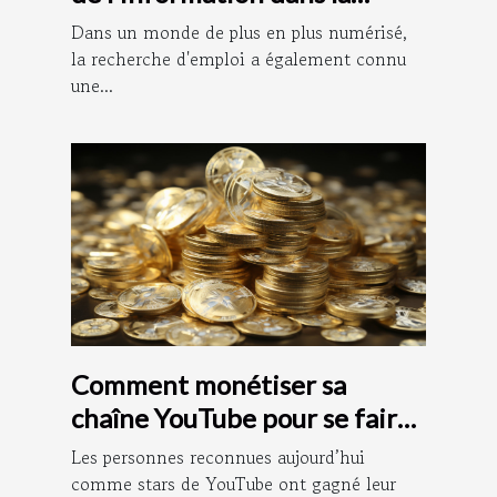
recherche d'emploi : le rôle
Dans un monde de plus en plus numérisé,
de Pôle Documentation
la recherche d'emploi a également connu
une...
Comment monétiser sa
chaîne YouTube pour se faire
de l’argent ?
Les personnes reconnues aujourd’hui
comme stars de YouTube ont gagné leur