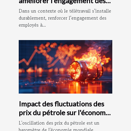
améliorer l'engagement des
employés à distance
Dans un contexte où le télétravail s’installe
durablement, renforcer l’engagement des
employés à...
Impact des fluctuations des
prix du pétrole sur l'économie
mondiale
L'oscillation des prix du pétrole est un
baromètre de l'économie mondiale,