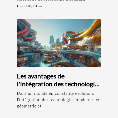
influençant...
Les avantages de
l'intégration des technologies
modernes en géométrie et
Dans un monde en constante évolution,
urbanisme
l'intégration des technologies modernes en
géométrie et...